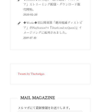
ア」ストリーミング配信・ダウンロード販
売開始。
2020-02-20
◆Works◆初公開音源「絶対殲滅ディストピ
ア」がPlayStation®4『Death end re;Quest2』イ
メージソングに起用されました。
2019-07-10
Tweets by TheAurigas
MAIL MAGAZINE
メルマガにて最新情報をお送りします。