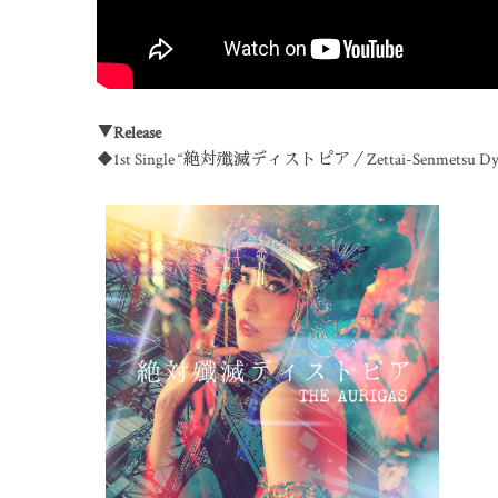
▼Release
◆1st Single “絶対殲滅ディストピア／Zettai-Senmetsu Dystopi