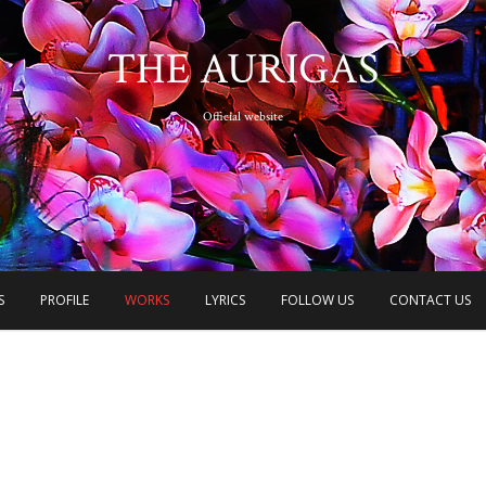
THE AURIGAS
Official website
S
PROFILE
WORKS
LYRICS
FOLLOW US
CONTACT US