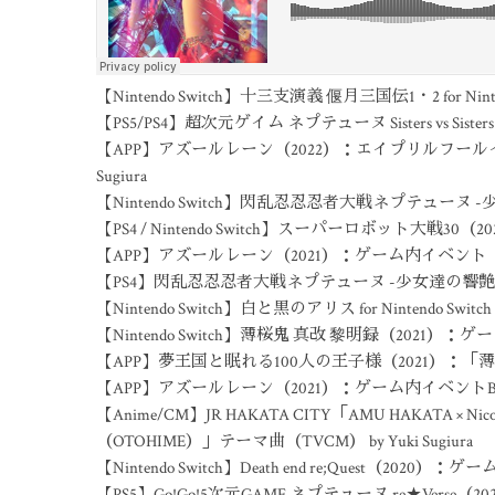
【Nintendo Switch】十三支演義 偃月三国伝1・2 for Ni
【PS5/PS4】超次元ゲイム ネプテューヌ Sisters vs Sisters
【APP】アズールレーン（2022）：エイプリルフールイ
Sugiura
【Nintendo Switch】閃乱忍忍忍者大戦ネプテューヌ -少女達の響
【PS4 / Nintendo Switch】スーパーロボット大戦30（2021
【APP】アズールレーン（2021）：ゲーム内イベント「駆けよ
【PS4】閃乱忍忍忍者大戦ネプテューヌ -少女達の響艶-（2021）：ゲ
【Nintendo Switch】白と黒のアリス for Nintendo Switc
【Nintendo Switch】薄桜鬼 真改 黎明録（2021）：ゲームBGM
【APP】夢王国と眠れる100人の王子様（2021）：「薄桜鬼
【APP】アズールレーン（2021）：ゲーム内イベントBGM by 
【Anime/CM】JR HAKATA CITY「AMU HAKATA 
（OTOHIME）」テーマ曲（TVCM） by Yuki Sugiura
【Nintendo Switch】Death end re;Quest（2020）：ゲームBG
【PS5】Go!Go!5次元GAME ネプテューヌ re★Verse（2020