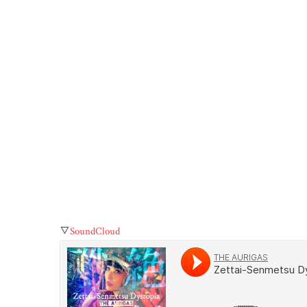
▽
SoundCloud