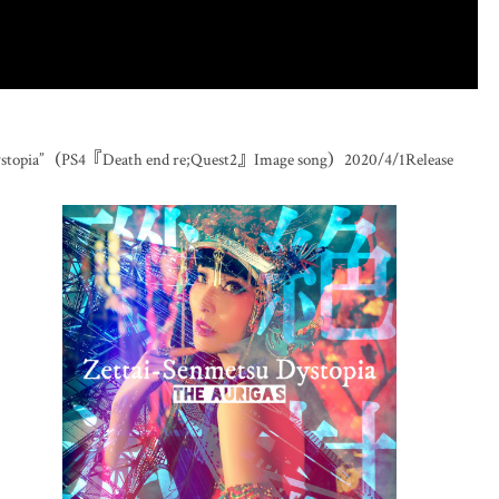
a”（PS4『Death end re;Quest2』Image song）2020/4/1Release