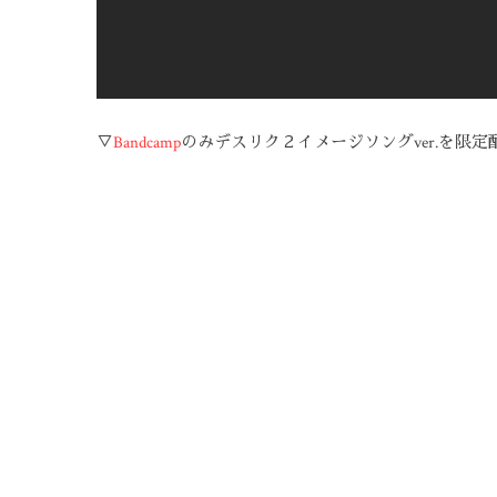
▽
Bandcamp
のみデスリク２イメージソングver.を限定配信中。DERQ2