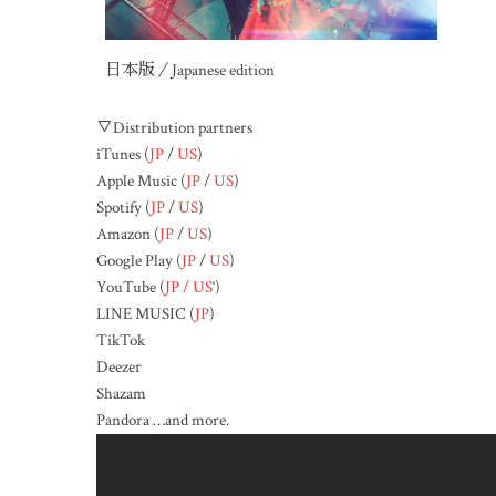
日本版／Japanese edition
▽Distribution partners
iTunes (
JP
/
US
)
Apple Music (
JP
/
US
)
Spotify (
JP
/
US
)
Amazon (
JP
/
US
)
Google Play (
JP
/
US
)
YouTube (
JP / US
‘)
LINE MUSIC (
JP
)
TikTok
Deezer
Shazam
Pandora …and more.