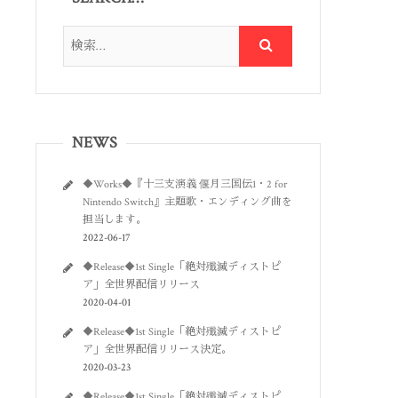
NEWS
◆Works◆『十三支演義 偃月三国伝1・2 for
Nintendo Switch』主題歌・エンディング曲を
担当します。
2022-06-17
◆Release◆1st Single「絶対殲滅ディストピ
ア」全世界配信リリース
2020-04-01
◆Release◆1st Single「絶対殲滅ディストピ
ア」全世界配信リリース決定。
2020-03-23
◆Release◆1st Single「絶対殲滅ディストピ