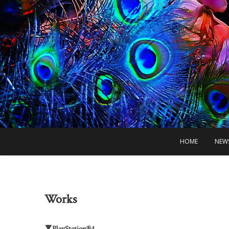
HOME
NEW
Works
▼PlayStation®4