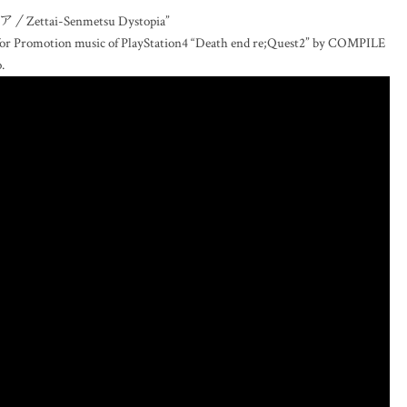
ettai-Senmetsu Dystopia”
 for Promotion music of PlayStation4 “Death end re;Quest2” by COMPILE
.