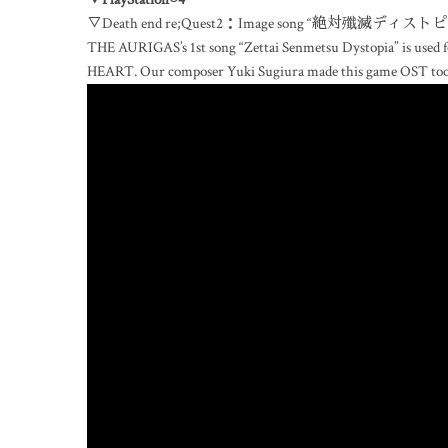
▽Death end re;Quest2：Image song “絶対殲滅ディストピア／Z
THE AURIGAS’s 1st song “Zettai Senmetsu Dystopia” is used
HEART. Our composer Yuki Sugiura made this game OST too